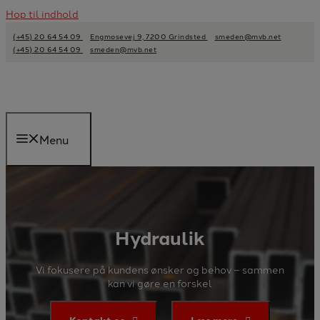
Hop til indhold
(+45) 20 64 54 09
Engmosevej 9, 7200 Grindsted
smeden@mvb.net
(+45) 20 64 54 09
smeden@mvb.net
Menu
Hydraulik
Vi fokusere på kundens ønsker og behov – sammen
kan vi gøre en forskel