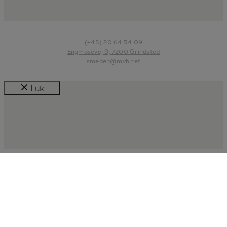
(+45) 20 64 54 09
Engmosevej 9, 7200 Grindsted
smeden@mvb.net
Luk