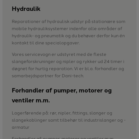
​Hydraulik
Reparationer af hydraulisk udstyr på stationære som
mobile hydrauliksystemer indenfor alle områder af
hydraulik- og pneumatik og du behøver derfor kun én
kontakt til dine specialopgaver.
Vores servicevogn er udstyret med de fleste
slangeforskruninger og nipler og rykker ud 24 timer i
døgnet for hurtig reparation. Vi er bl.a. forhandler og
samarbejdspartner for Dani-tech.
Forhandler af pumper, motorer og
ventiler m.m.
Lagerførende på: rør, nipler, fittings, slanger og
slangekoblinger samt tilbehør til industrislanger og -
armatur
Forhandler af: pumper, motorer og ventiler m.m.