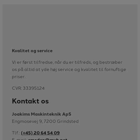
Kvalitet og service
Vi er først tilfredse, når du er tilfreds, og bestræber
os på altid at yde høj service og kvalitet til fornuftige
priser.
CVR: 33395124
Kontakt os
Joakims Maskinteknik ApS
Engmosevej 9, 7200 Grindsted
Tlf.:
(+45) 20 64 54 09
E-mail:
smeden@mvb.net