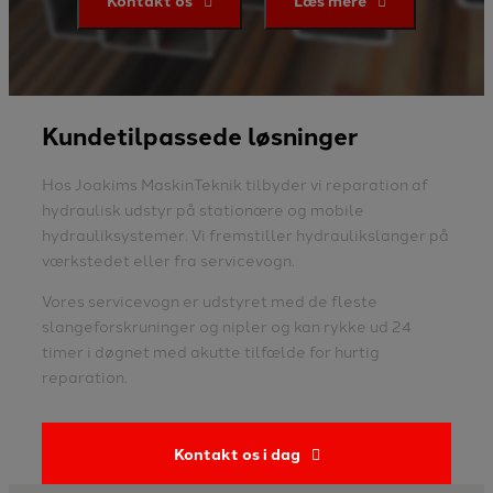
Kontakt os
Læs mere
Kundetilpassede løsninger
Hos Joakims MaskinTeknik tilbyder vi reparation af
hydraulisk udstyr på stationære og mobile
hydrauliksystemer. Vi fremstiller hydraulikslanger på
værkstedet eller fra servicevogn.
Vores servicevogn er udstyret med de fleste
slangeforskruninger og nipler og kan rykke ud 24
timer i døgnet med akutte tilfælde for hurtig
reparation.
Kontakt os i dag