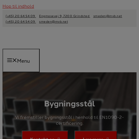
Hop til indhold
(+45) 20 64 54 09
Engmosevej 9, 7200 Grindsted
smeden@mvb.net
(+45) 20 64 54 09
smeden@mvb.net
Menu
Bygningsstål
Vi fremstiller bygningsstål i henhold til EN1090-2-
certificering.