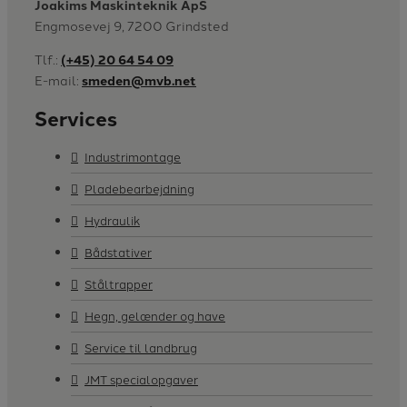
Joakims Maskinteknik ApS
Engmosevej 9, 7200 Grindsted
Tlf.:
(+45) 20 64 54 09
E-mail:
smeden@mvb.net
Services
Industrimontage
Pladebearbejdning
Hydraulik
Bådstativer
Ståltrapper
Hegn, gelænder og have
Service til landbrug
JMT specialopgaver