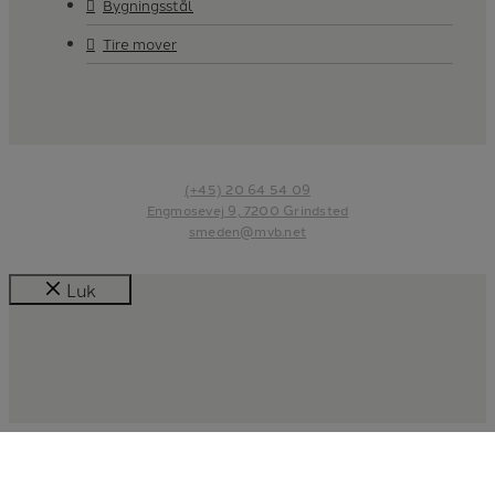
Bygningsstål
Tire mover
(+45) 20 64 54 09
Engmosevej 9, 7200 Grindsted
smeden@mvb.net
Luk