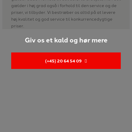
gælder i høj grad også i forhold til den service og de
priser, vi tilbyder. Vi bestræber os altid på at levere
høj kvalitet og god service til konkurrencedygtige
priser.
Giv os et kald og hør mere
(+45) 20 64 54 09