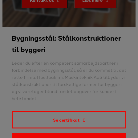
Kontakt os
Læs mere
Bygningsstål: Stålkonstruktioner
til byggeri
Leder du efter en kompetent samarbejdspartner i
forbindelse med bygningsstål, så er du kommet til det
rette firma. Hos Joakims Maskinteknik ApS tilbyder vi
stålkonstruktioner til forskellige former for byggeri,
og vi varetager blandt andet opgaver for kunder i
hele landet.
Se certifikat